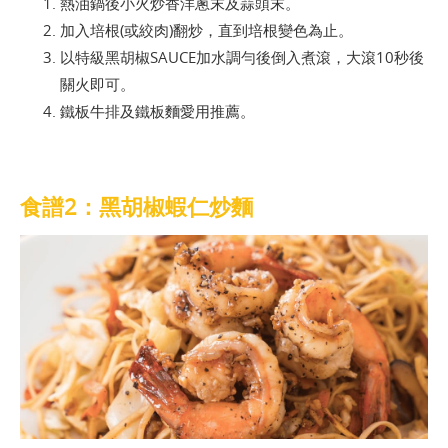
熱油鍋後小火炒香洋蔥末及蒜頭末。
加入培根(或絞肉)翻炒，直到培根變色為止。
以特級黑胡椒SAUCE加水調勻後倒入煮滾，大滾10秒後
關火即可。
鐵板牛排及鐵板麵愛用推薦。
食譜2：黑胡椒蝦仁炒麵