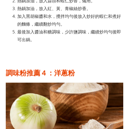
熱鍋加油，放入蒜頭和蝦仁炒香，備用。
熱鍋加油，放入紅、黃、青椒絲炒香。
加入黑胡椒醬和水，攪拌均勻後放入炒好的蝦仁和煮好
的麵條，繼續翻炒均勻。
最後加入醬油和糖調味，少許鹽調味，繼續炒均勻後即
可出鍋。
調味粉推薦４：洋蔥粉