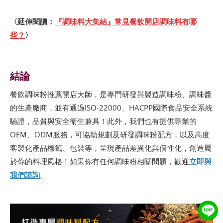
〈延伸閱讀：
『調味料大集結』常見餐飲開店調味料有哪
些？
〉
結論
餐飲調味粉推薦開店大師，是專門研發與製造調味粉、調味醬
的生產廠商，並有通過ISO-22000、HACPP國際食品安全系統
驗證，品質與安全衛生兼具！此外，我們也有提供專業的
OEM、ODM服務，可協助規劃及研發調味粉配方，以及高度
客製化產品標籤、包裝等，呈現產品差異化與個性化，創造屬
於你的料理風格！如果你有任何調味粉相關問題，歡迎
立即與
我們諮詢
。