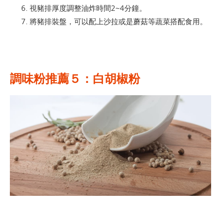
視豬排厚度調整油炸時間2~4分鐘。
將豬排裝盤，可以配上沙拉或是蘑菇等蔬菜搭配食用。
調味粉推薦５：白胡椒粉