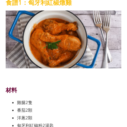
食譜1：匈牙利紅椒燉雞
材料
雞腿2隻
番茄2顆
洋蔥2顆
匈牙利紅椒粉2湯匙