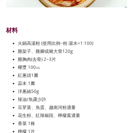
材料
火鍋高湯粉 (使用比例~粉:湯水=1:100)
雞架子、雞腳或豬大骨120g
雞胸肉(去骨) 2~3片
椰漿 100㏄
紅蔥頭1瓣
蒜末 1瓣
洋蔥絲50g
辣油/魚露少許
豆芽菜、魚蛋、越南河粉適量
花生粉、紅辣椒段、檸檬葉適量
香菜 1株
檸檬 1片