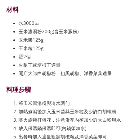
材料
水3000㏄
玉米濃湯粉200g(含玉米澱粉)
玉米醬125g
玉米粒125g
蛋2個
火腿丁或培根丁適量
開店大師白胡椒粉、粗黑胡椒、洋香菜葉適量
料理步驟
將玉米濃湯粉與冷水調勻
加熱煮滾後加入玉米醬與玉米粒及少許白胡椒粉
關火旋轉打蛋花，注意蛋花內須加少許太白粉與水
放入保溫鍋保溫即可(內鍋須加水)
出餐時加入適量粗黑胡椒粒及洋香菜葉即可