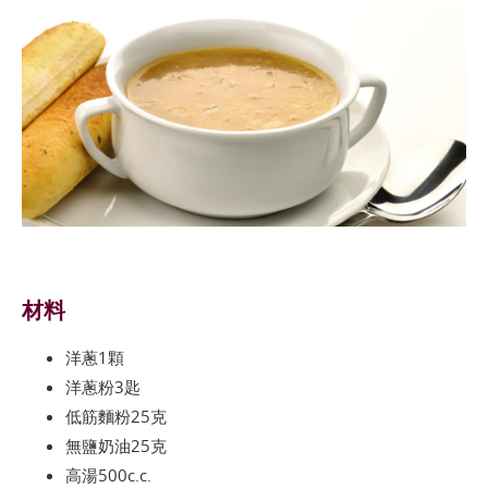
材料
洋蔥1顆
洋蔥粉3匙
低筋麵粉25克
無鹽奶油25克
高湯500c.c.