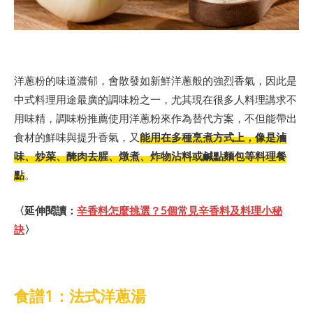
洋蔥粉的味道濃郁，會散發如新鮮洋蔥般的強烈香氣，因此是
中式料理用途最廣的調味粉之一，尤其現在很多人料理講求不
用味精，調味粉推薦使用洋蔥粉來作為替代方案，不但能帶出
食材的鮮味與提升香氣，又
能用在多種烹煮方式上，像是滷
味、炒菜、醃肉去腥、燉煮、炸物沾料或鹹點麵包等料理餐
點
。
〈延伸閱讀：
辛香料怎麼挑選？5個常見辛香料及料理小秘
訣
〉
食譜1：法式洋蔥湯