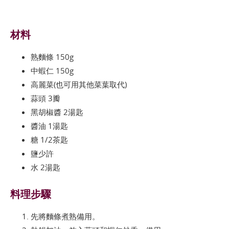
材料
熟麵條 150g
中蝦仁 150g
高麗菜(也可用其他菜葉取代)
蒜頭 3瓣
黑胡椒醬 2湯匙
醬油 1湯匙
糖 1/2茶匙
鹽少許
水 2湯匙
料理步驟
先將麵條煮熟備用。