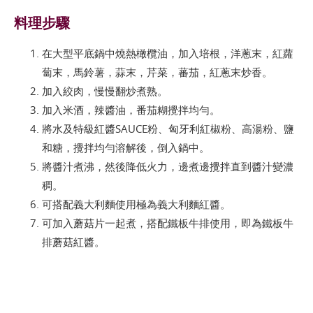
料理步驟
在大型平底鍋中燒熱橄欖油，加入培根，洋蔥末，紅蘿
蔔末，馬鈴薯，蒜末，芹菜，蕃茄，紅蔥末炒香。
加入絞肉，慢慢翻炒煮熟。
加入米酒，辣醬油，番茄糊攪拌均勻。
將水及特級紅醬SAUCE粉、匈牙利紅椒粉、高湯粉、鹽
和糖，攪拌均勻溶解後，倒入鍋中。
將醬汁煮沸，然後降低火力，邊煮邊攪拌直到醬汁變濃
稠。
可搭配義大利麵使用極為義大利麵紅醬。
可加入蘑菇片一起煮，搭配鐵板牛排使用，即為鐵板牛
排蘑菇紅醬。