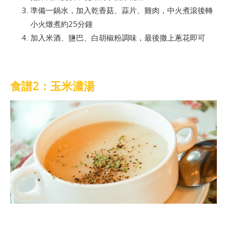
準備一鍋水，加入乾香菇、蒜片、雞肉，中火煮滾後轉
小火燉煮約25分鐘
加入米酒、鹽巴、白胡椒粉調味，最後撒上蔥花即可
食譜2：玉米濃湯