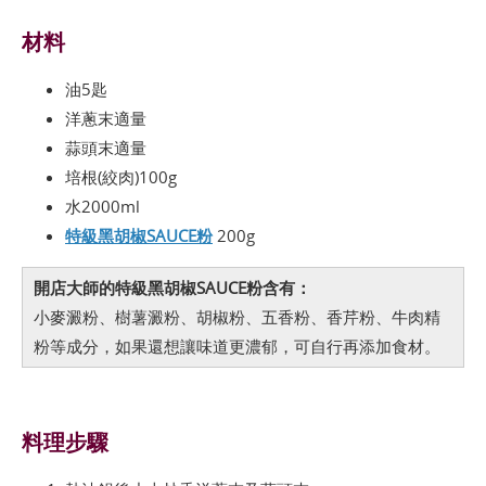
材料
油5匙
洋蔥末適量
蒜頭末適量
培根(絞肉)100g
水2000ml
特級黑胡椒SAUCE粉
200g
開店大師的特級黑胡椒SAUCE粉含有：
小麥澱粉、樹薯澱粉、胡椒粉、五香粉、香芹粉、牛肉精
粉等成分，如果還想讓味道更濃郁，可自行再添加食材。
料理步驟