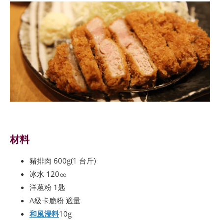
材料
豬排肉 600g(1 台斤)
冰水 120㏄
洋蔥粉 1匙
A級卡脆粉 適量
和風浸料
10g