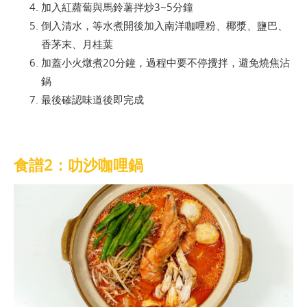
加入紅蘿蔔與馬鈴薯拌炒3~5分鐘
倒入清水，等水煮開後加入南洋咖哩粉、椰漿、鹽巴、
香茅末、月桂葉
加蓋小火燉煮20分鐘，過程中要不停攪拌，避免燒焦沾
鍋
最後確認味道後即完成
食譜2：叻沙咖哩鍋