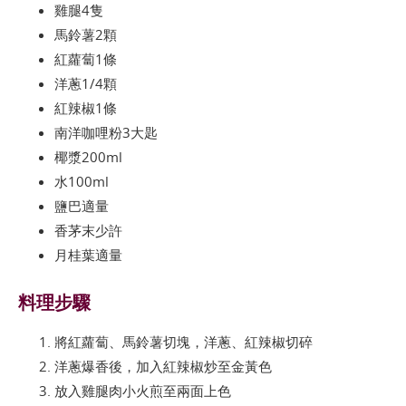
雞腿4隻
馬鈴薯2顆
紅蘿蔔1條
洋蔥1/4顆
紅辣椒1條
南洋咖哩粉3大匙
椰漿200ml
水100ml
鹽巴適量
香茅末少許
月桂葉適量
料理步驟
將紅蘿蔔、馬鈴薯切塊，洋蔥、紅辣椒切碎
洋蔥爆香後，加入紅辣椒炒至金黃色
放入雞腿肉小火煎至兩面上色