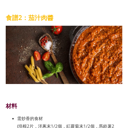
食譜2：茄汁肉醬
材料
需炒香的食材
(培根2片，洋蔥末1/2個，紅蘿蔔末1/2個，馬鈴薯2