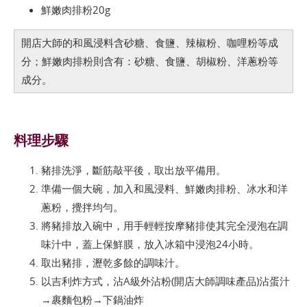
鮮嫩肉排粉20g
開店大師的和風浸料含砂糖、食鹽、辣椒粉、咖哩粉等成
分；鮮嫩肉排粉則含有：砂糖、食鹽、胡椒粉、洋蔥粉等
成分。
料理步驟
豬排洗淨，斷筋敲平後，取出放平備用。
準備一個大碗，加入和風浸料、鮮嫩肉排粉、冰水和洋
蔥粉，攪拌均勻。
將豬排放入碗中，用手輕輕按摩豬排使其完全浸泡在調
味汁中，蓋上保鮮膜，放入冰箱中浸泡24小時。
取出豬排，瀝乾多餘的調味汁。
以吉利炸方式，沾A級外沾粉(開店大師調味產品)沾蛋汁
→裹麵包粉→下鍋油炸