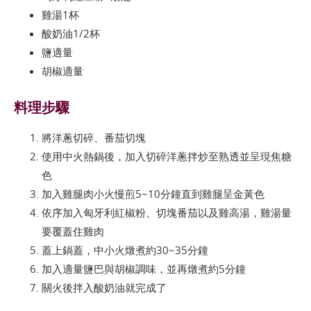
雞湯1杯
酸奶油1/2杯
鹽適量
胡椒適量
料理步驟
將洋蔥切碎、番茄切塊
使用中火熱鍋後，加入切碎洋蔥拌炒至熟透並呈現焦糖
色
加入雞腿肉小火慢煎5~10分鐘直到雞腿呈金黃色
依序加入匈牙利紅椒粉、切塊番茄以及雞高湯，雞湯量
要覆蓋住雞肉
蓋上鍋蓋，中小火燉煮約30~35分鐘
加入適量鹽巴與胡椒調味，並再燉煮約5分鐘
關火後拌入酸奶油就完成了