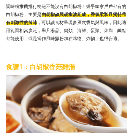
調味粉推薦排行榜絕不能沒有白胡椒粉！幾乎家家戶戶都有的
白胡椒粉，主要是
由胡椒鹼與胡椒油組成，香氣柔和且獨特帶
有刺激性的辣味
，可以讓食材呈現多層次香氣與風味，因此適
用範圍相當廣泛，舉凡湯品、肉類、海鮮、蛋類、菜餚、鹹點
都能使用，或是當作風味撒粉加在烤物、炸物上也很合適。
食譜1：白胡椒香菇雞湯