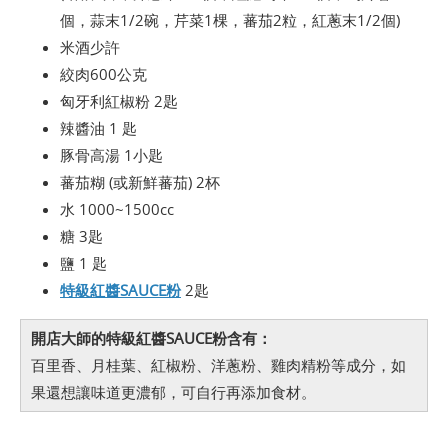
個，蒜末1/2碗，芹菜1棵，蕃茄2粒，紅蔥末1/2個)
米酒少許
絞肉600公克
匈牙利紅椒粉 2匙
辣醬油 1 匙
豚骨高湯 1小匙
蕃茄糊 (或新鮮蕃茄) 2杯
水 1000~1500cc
糖 3匙
鹽 1 匙
特級紅醬SAUCE粉
2匙
開店大師的特級紅醬SAUCE粉含有：
百里香、月桂葉、紅椒粉、洋蔥粉、雞肉精粉等成分，如
果還想讓味道更濃郁，可自行再添加食材。