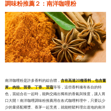
調味粉推薦２：南洋咖哩粉
南洋咖哩粉是許多香料的綜合體，
含有高達20種香料，包含薑
黃、肉桂、茴香、丁香、荳蔻
等等，這些香料擁有各自的特
色，當組合在一起時，能夠交織出獨有的香氣與辣度，讓人胃
口大開！南洋咖哩調味粉推薦用在各式咖哩料理中，只要以少
少的量搭配椰漿、香茅一起烹煮，就能輕鬆料理出道地的南洋