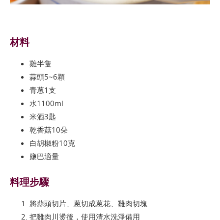
材料
雞半隻
蒜頭5~6顆
青蔥1支
水1100ml
米酒3匙
乾香菇10朵
白胡椒粉10克
鹽巴適量
料理步驟
將蒜頭切片、蔥切成蔥花、雞肉切塊
把雞肉川燙後，使用清水洗淨備用