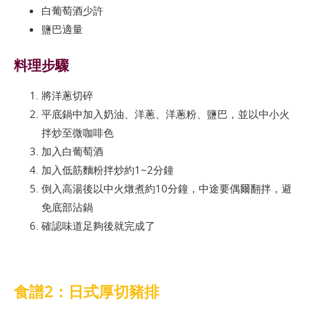
白葡萄酒少許
鹽巴適量
料理步驟
將洋蔥切碎
平底鍋中加入奶油、洋蔥、洋蔥粉、鹽巴，並以中小火
拌炒至微咖啡色
加入白葡萄酒
加入低筋麵粉拌炒約1~2分鐘
倒入高湯後以中火燉煮約10分鐘，中途要偶爾翻拌，避
免底部沾鍋
確認味道足夠後就完成了
食譜2：日式厚切豬排