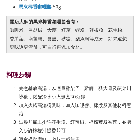
馬來椰香咖哩醬
50g
開店大師的馬來椰香咖哩醬含有：
咖哩粉、黑胡椒、大蒜、紅蔥、蝦粉、辣椒粉、花生粉、
香茅葉、南薑粉、食鹽、砂糖、柴魚粉等成分，如果還想
讓味道更濃郁，可自行再添加食材。
料理步驟
先煮基底高湯，以適量雞架子、雞腳、豬大骨及蔬菜川
燙後，搭配冷水小火熬煮30分鐘
加入火鍋高湯粉調味，加入咖哩醬、椰漿及其他材料煮
滾
出餐前撒上少許花生粉、紅辣椒、檸檬葉及香菜，並擠
入少許檸檬汁提香即可
適合搭配海鮮、肉片一起使用