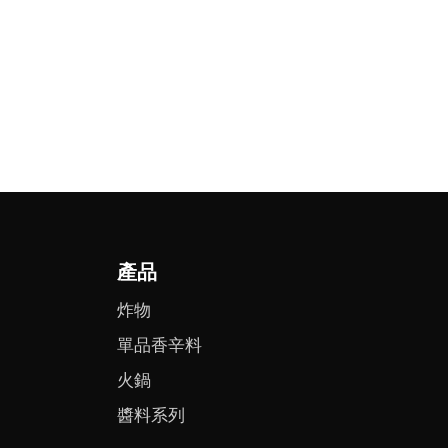
產品
炸物
單品香辛料
火鍋
醬料系列