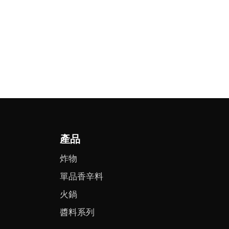
產品
炸物
單品香辛料
火鍋
醬料系列