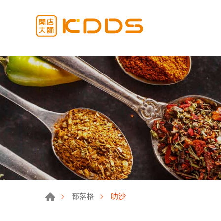
叻沙
部落格