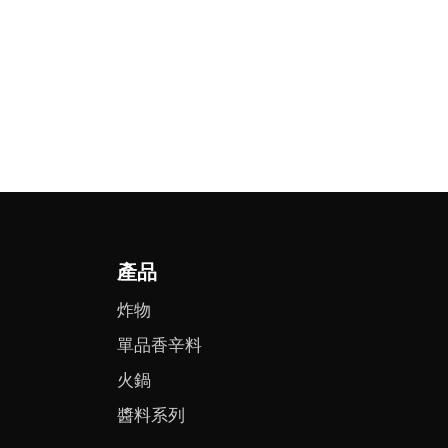
產品
炸物
單品香辛料
火鍋
醬料系列